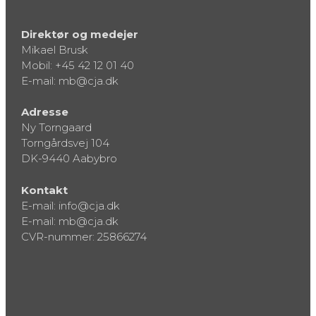
Direktør og medejer
Mikael Brusk
Mobil:
+45 42 12 01 40
E-mail:
mb@cja.dk
Adresse
Ny Torngaard
Torngårdsvej 104
DK-9440 Aabybro
Kontakt
E-mail:
info@cja.dk
E-mail:
mb@cja.dk
CVR-nummer: 25866274