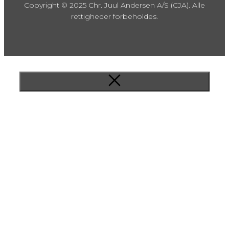
Copyright © 2025 Chr. Juul Andersen A/S (CJA). Alle
rettigheder forbeholdes.