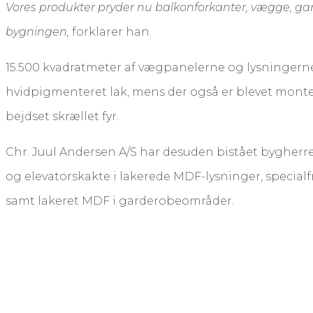
Vores produkter pryder nu balkonforkanter, vægge, gan
bygningen, ​
forklarer han.
15.500 kvadratmeter af vægpanelerne og lysningerne 
hvidpigmenteret lak, mens der også er blevet monter
bejdset skrællet fyr.
Chr. Juul Andersen A/S har desuden bistået bygherre
og elevatorskakte i lakerede MDF-lysninger, specialfr
samt lakeret MDF i garderobeområder.